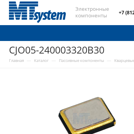
Электронные
+7 (81
компоненты
CJO05-240003320B30
—
—
—
Главная
Каталог
Пассивные компоненты
Кварцевы