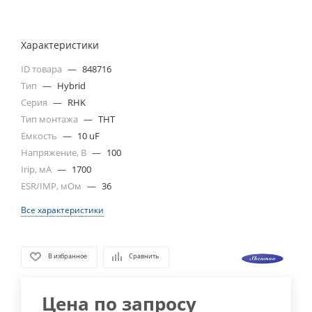
Характеристики
ID товара
—
848716
Тип
—
Hybrid
Серия
—
RHK
Тип монтажа
—
THT
Емкость
—
10 uF
Напряжение, В
—
100
Irip, мА
—
1700
ESR/IMP, мОм
—
36
Все характеристики
В избранное
Сравнить
Цена по запросу