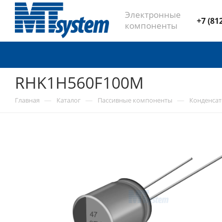
Электронные
+7 (81
компоненты
RHK1H560F100M
—
—
—
Главная
Каталог
Пассивные компоненты
Конденса