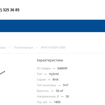
2) 325 36 85
—
—
торы
Полимерные
RHK1H560F100M
Характеристики
ID товара
—
848699
Тип
—
Hybrid
Серия
—
RHK
Тип монтажа
—
THT
Емкость
—
56 uF
Напряжение, В
—
50
Irip, мА
—
1800