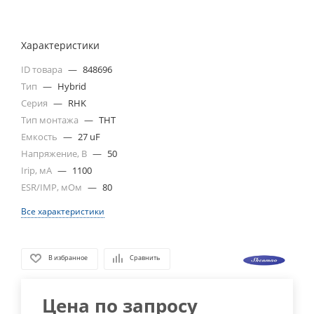
Характеристики
ID товара
—
848696
Тип
—
Hybrid
Серия
—
RHK
Тип монтажа
—
THT
Емкость
—
27 uF
Напряжение, В
—
50
Irip, мА
—
1100
ESR/IMP, мОм
—
80
Все характеристики
В избранное
Сравнить
Цена по запросу