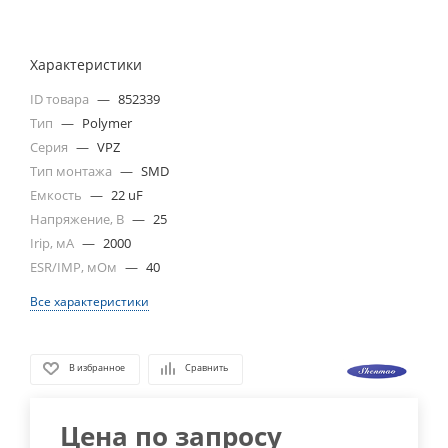
Характеристики
ID товара
—
852339
Тип
—
Polymer
Серия
—
VPZ
Тип монтажа
—
SMD
Емкость
—
22 uF
Напряжение, В
—
25
Irip, мА
—
2000
ESR/IMP, мОм
—
40
Все характеристики
В избранное
Сравнить
Цена по запросу