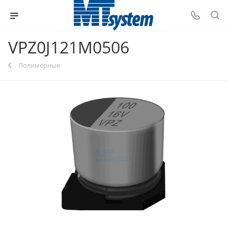
VPZ0J121M0506
Полимерные