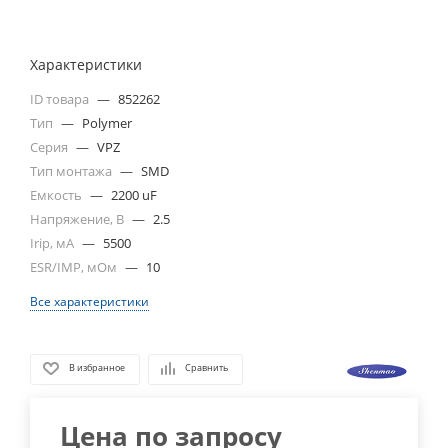
Характеристики
ID товара
—
852262
Тип
—
Polymer
Серия
—
VPZ
Тип монтажа
—
SMD
Емкость
—
2200 uF
Напряжение, В
—
2.5
Irip, мА
—
5500
ESR/IMP, мОм
—
10
Все характеристики
В избранное
Сравнить
Цена по запросу