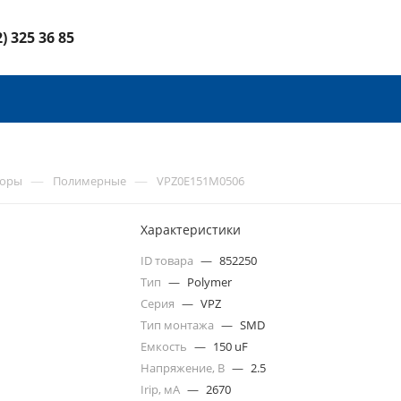
2) 325 36 85
—
—
торы
Полимерные
VPZ0E151M0506
Характеристики
ID товара
—
852250
Тип
—
Polymer
Серия
—
VPZ
Тип монтажа
—
SMD
Емкость
—
150 uF
Напряжение, В
—
2.5
Irip, мА
—
2670