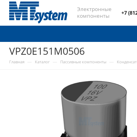
Электронные
+7 (81
компоненты
VPZ0E151M0506
—
—
—
Главная
Каталог
Пассивные компоненты
Конденса