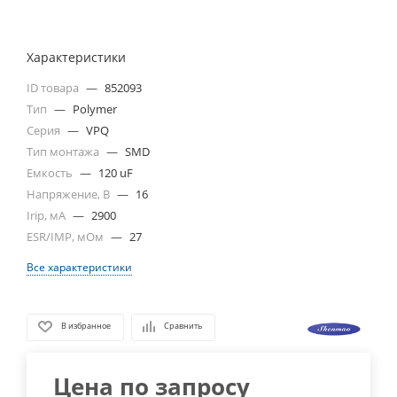
Характеристики
ID товара
—
852093
Тип
—
Polymer
Серия
—
VPQ
Тип монтажа
—
SMD
Емкость
—
120 uF
Напряжение, В
—
16
Irip, мА
—
2900
ESR/IMP, мОм
—
27
Все характеристики
В избранное
Сравнить
Цена по запросу