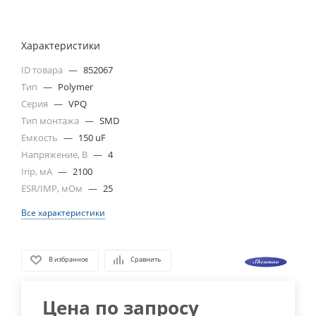
Характеристики
ID товара
—
852067
Тип
—
Polymer
Серия
—
VPQ
Тип монтажа
—
SMD
Емкость
—
150 uF
Напряжение, В
—
4
Irip, мА
—
2100
ESR/IMP, мОм
—
25
Все характеристики
В избранное
Сравнить
Цена по запросу