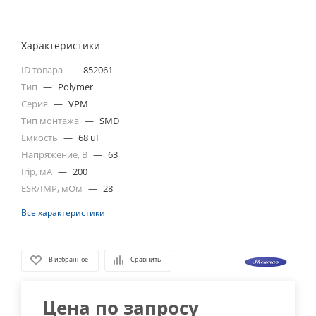
Характеристики
ID товара
—
852061
Тип
—
Polymer
Серия
—
VPM
Тип монтажа
—
SMD
Емкость
—
68 uF
Напряжение, В
—
63
Irip, мА
—
200
ESR/IMP, мОм
—
28
Все характеристики
В избранное
Сравнить
Цена по запросу