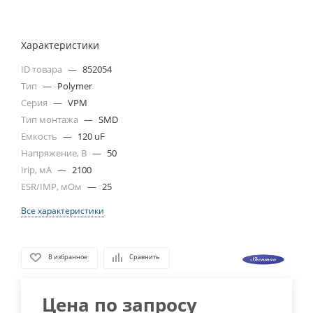
Характеристики
ID товара
—
852054
Тип
—
Polymer
Серия
—
VPM
Тип монтажа
—
SMD
Емкость
—
120 uF
Напряжение, В
—
50
Irip, мА
—
2100
ESR/IMP, мОм
—
25
Все характеристики
В избранное
Сравнить
Цена по запросу