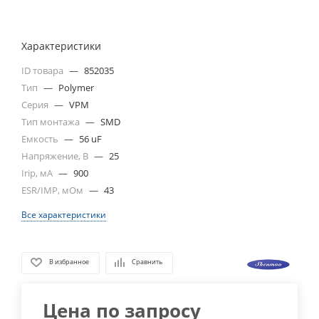
Характеристики
ID товара
—
852035
Тип
—
Polymer
Серия
—
VPM
Тип монтажа
—
SMD
Емкость
—
56 uF
Напряжение, В
—
25
Irip, мА
—
900
ESR/IMP, мОм
—
43
Все характеристики
В избранное
Сравнить
Цена по запросу