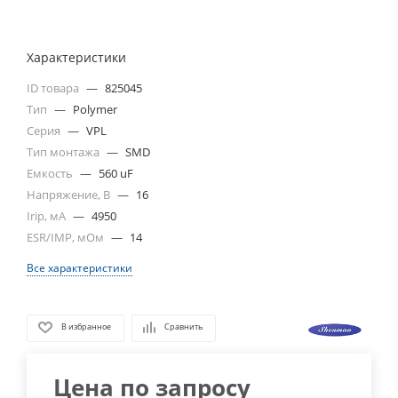
Характеристики
ID товара
—
825045
Тип
—
Polymer
Серия
—
VPL
Тип монтажа
—
SMD
Емкость
—
560 uF
Напряжение, В
—
16
Irip, мА
—
4950
ESR/IMP, мОм
—
14
Все характеристики
В избранное
Сравнить
Цена по запросу