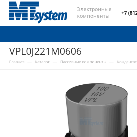
Электронные
+7 (81
компоненты
VPL0J221M0606
—
—
—
Главная
Каталог
Пассивные компоненты
Конденса