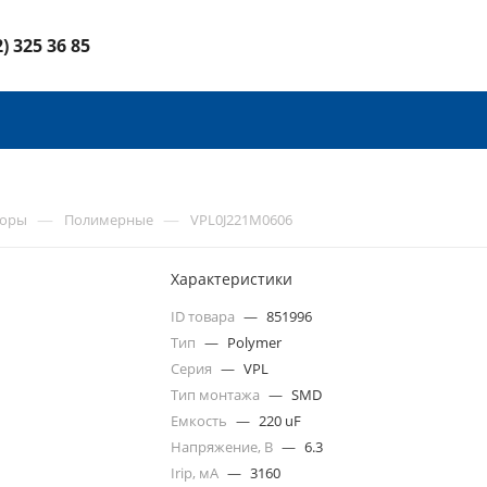
2) 325 36 85
—
—
торы
Полимерные
VPL0J221M0606
Характеристики
ID товара
—
851996
Тип
—
Polymer
Серия
—
VPL
Тип монтажа
—
SMD
Емкость
—
220 uF
Напряжение, В
—
6.3
Irip, мА
—
3160