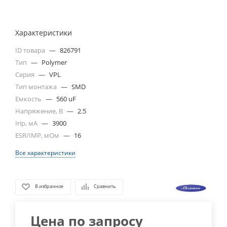
Характеристики
ID товара
—
826791
Тип
—
Polymer
Серия
—
VPL
Тип монтажа
—
SMD
Емкость
—
560 uF
Напряжение, В
—
2.5
Irip, мА
—
3900
ESR/IMP, мОм
—
16
Все характеристики
В избранное
Сравнить
Цена по запросу