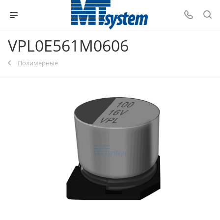
VPL0E561M0606
Полимерные