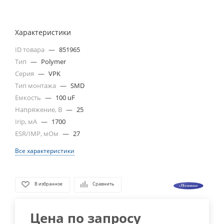
Характеристики
ID товара
—
851965
Тип
—
Polymer
Серия
—
VPK
Тип монтажа
—
SMD
Емкость
—
100 uF
Напряжение, В
—
25
Irip, мА
—
1700
ESR/IMP, мОм
—
27
Все характеристики
В избранное
Сравнить
Цена по запросу