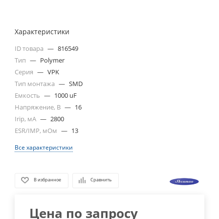
Характеристики
ID товара
—
816549
Тип
—
Polymer
Серия
—
VPK
Тип монтажа
—
SMD
Емкость
—
1000 uF
Напряжение, В
—
16
Irip, мА
—
2800
ESR/IMP, мОм
—
13
Все характеристики
В избранное
Сравнить
Цена по запросу