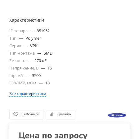
Характеристики
ID товара
—
851952
Тип
—
Polymer
Серия
—
VPK
Тип монтажа
—
SMD
Емкость
—
270 uF
Напряжение, В
—
16
Irip, мА
—
3500
ESR/IMP, мОм
—
18
Все характеристики
В избранное
Сравнить
Цена по запросу