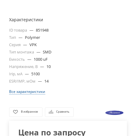
Характеристики
ID товара
—
851948
Тип
—
Polymer
Серия
—
VPK
Тип монтажа
—
SMD
Емкость
—
1000 uF
Напряжение, В
—
10
Irip, мА
—
5100
ESR/IMP, мОм
—
14
Все характеристики
В избранное
Сравнить
Цена по запросу