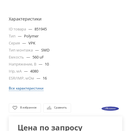
Характеристики
ID товара
—
851945
Тип
—
Polymer
Серия
—
VPK
Тип монтажа
—
SMD
Емкость
—
560 uF
Напряжение, В
—
10
Irip, мА
—
4080
ESR/IMP, мОм
—
16
Все характеристики
В избранное
Сравнить
Цена по запросу