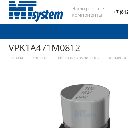
Электронные
+7 (81
компоненты
VPK1A471M0812
—
—
—
Главная
Каталог
Пассивные компоненты
Конденса