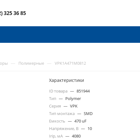
2) 325 36 85
—
—
торы
Полимерные
VPK1A471M0812
Характеристики
ID товара
—
851944
Тип
—
Polymer
Серия
—
VPK
Тип монтажа
—
SMD
Емкость
—
470 uF
Напряжение, В
—
10
Irip, мА
—
4080