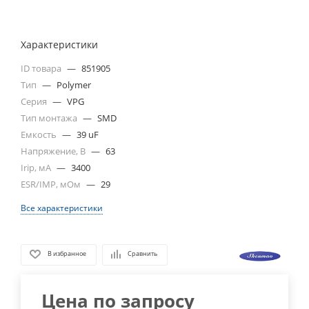
Характеристики
ID товара
—
851905
Тип
—
Polymer
Серия
—
VPG
Тип монтажа
—
SMD
Емкость
—
39 uF
Напряжение, В
—
63
Irip, мА
—
3400
ESR/IMP, мОм
—
29
Все характеристики
В избранное
Сравнить
Цена по запросу