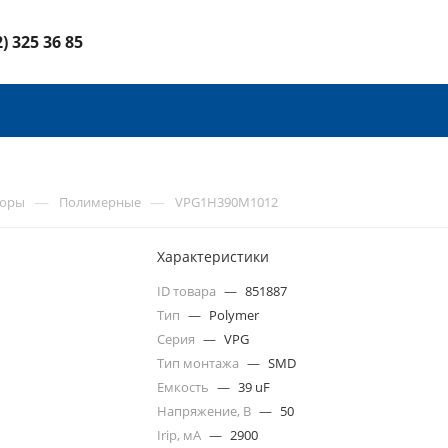
2) 325 36 85
—
—
торы
Полимерные
VPG1H390M1012
Характеристики
ID товара
—
851887
Тип
—
Polymer
Серия
—
VPG
Тип монтажа
—
SMD
Емкость
—
39 uF
Напряжение, В
—
50
Irip, мА
—
2900