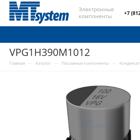
Электронные
+7 (81
компоненты
VPG1H390M1012
—
—
—
Главная
Каталог
Пассивные компоненты
Конденса