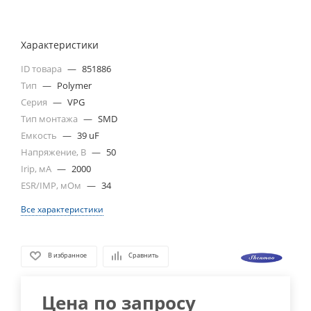
Характеристики
ID товара
—
851886
Тип
—
Polymer
Серия
—
VPG
Тип монтажа
—
SMD
Емкость
—
39 uF
Напряжение, В
—
50
Irip, мА
—
2000
ESR/IMP, мОм
—
34
Все характеристики
В избранное
Сравнить
Цена по запросу