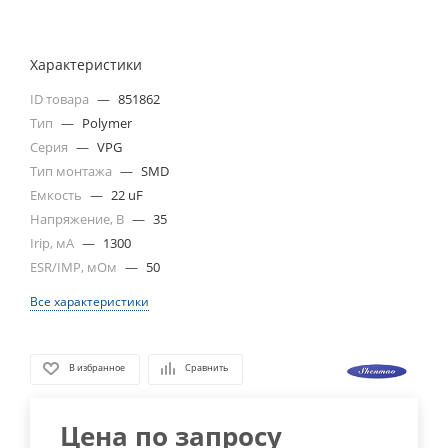
Характеристики
ID товара
—
851862
Тип
—
Polymer
Серия
—
VPG
Тип монтажа
—
SMD
Емкость
—
22 uF
Напряжение, В
—
35
Irip, мА
—
1300
ESR/IMP, мОм
—
50
Все характеристики
В избранное
Сравнить
Цена по запросу