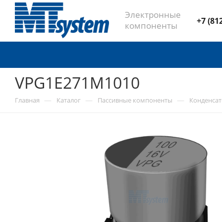
Электронные
+7 (81
компоненты
VPG1E271M1010
—
—
—
Главная
Каталог
Пассивные компоненты
Конденса