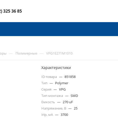
2) 325 36 85
—
—
торы
Полимерные
VPG1E271M1010
Характеристики
ID товара
—
851858
Тип
—
Polymer
Серия
—
VPG
Тип монтажа
—
SMD
Емкость
—
270 uF
Напряжение, В
—
25
Irip, мА
—
3700