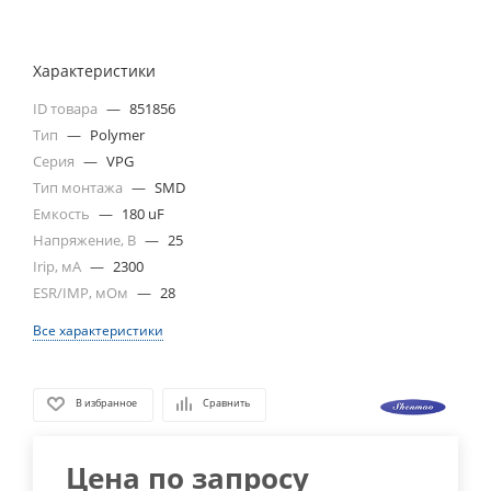
Характеристики
ID товара
—
851856
Тип
—
Polymer
Серия
—
VPG
Тип монтажа
—
SMD
Емкость
—
180 uF
Напряжение, В
—
25
Irip, мА
—
2300
ESR/IMP, мОм
—
28
Все характеристики
В избранное
Сравнить
Цена по запросу