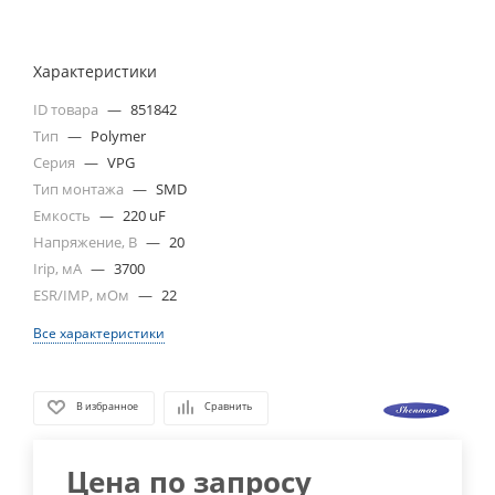
Характеристики
ID товара
—
851842
Тип
—
Polymer
Серия
—
VPG
Тип монтажа
—
SMD
Емкость
—
220 uF
Напряжение, В
—
20
Irip, мА
—
3700
ESR/IMP, мОм
—
22
Все характеристики
В избранное
Сравнить
Цена по запросу