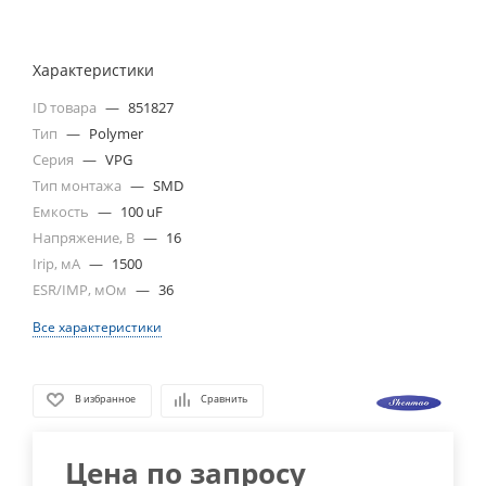
Характеристики
ID товара
—
851827
Тип
—
Polymer
Серия
—
VPG
Тип монтажа
—
SMD
Емкость
—
100 uF
Напряжение, В
—
16
Irip, мА
—
1500
ESR/IMP, мОм
—
36
Все характеристики
В избранное
Сравнить
Цена по запросу