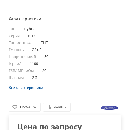
Характеристики
Тип
—
Hybrid
Серия
—
RHZ
Тип монтажа
—
THT
Емкость
—
22 uF
Напряжение, В
—
50
Irip, мА
—
1100
ESR/IMP, мОм
—
80
Шаг, мм
—
2.5
Все характеристики
В избранное
Сравнить
Цена по запросу