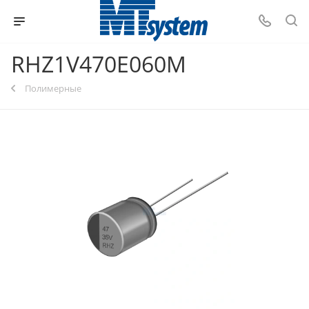
RHZ1V470E060M
Полимерные