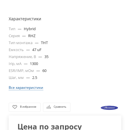
Характеристики
Тип
—
Hybrid
Серия
—
RHZ
Тип монтажа
—
THT
Емкость
—
47 uF
Напряжение, В
—
35
Irip, мА
—
1300
ESR/IMP, мОм
—
60
Шаг, мм
—
2.5
Все характеристики
В избранное
Сравнить
Цена по запросу