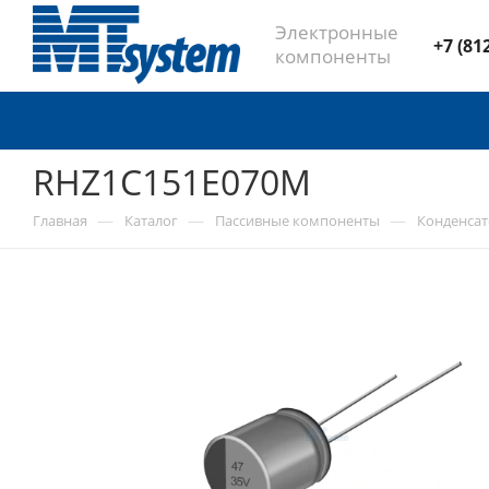
Электронные
+7 (81
компоненты
RHZ1C151E070M
—
—
—
Главная
Каталог
Пассивные компоненты
Конденса