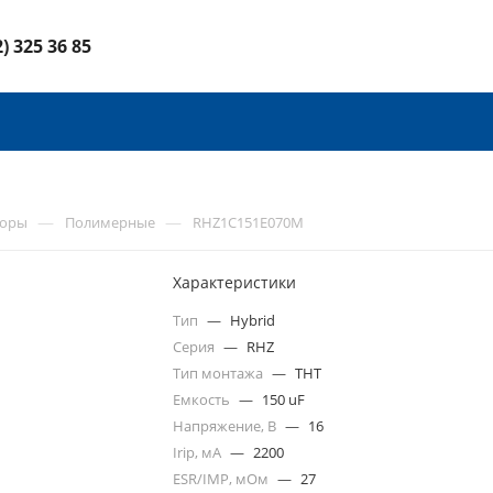
2) 325 36 85
—
—
торы
Полимерные
RHZ1C151E070M
Характеристики
Тип
—
Hybrid
Серия
—
RHZ
Тип монтажа
—
THT
Емкость
—
150 uF
Напряжение, В
—
16
Irip, мА
—
2200
ESR/IMP, мОм
—
27