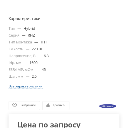
Характеристики
Тип
—
Hybrid
Серия
—
RHZ
Тип монтажа
—
THT
Емкость
—
220 uF
Напряжение, В
—
6.3
Irip, мА
—
1600
ESR/IMP, мОм
—
45
Шаг, мм
—
2.5
Все характеристики
В избранное
Сравнить
Цена по запросу