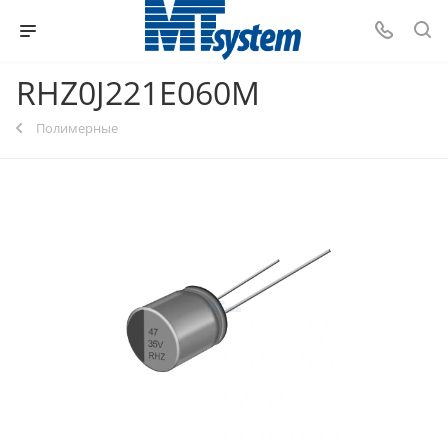
RHZ0J221E060M
Полимерные