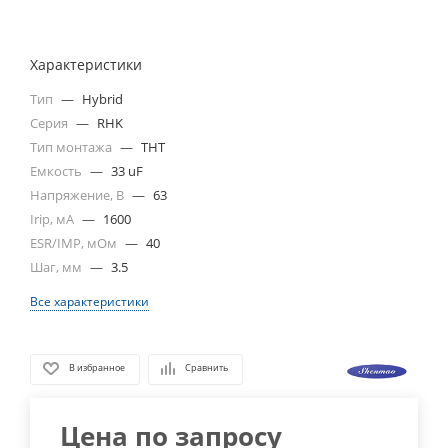
Характеристики
Тип
—
Hybrid
Серия
—
RHK
Тип монтажа
—
THT
Емкость
—
33 uF
Напряжение, В
—
63
Irip, мА
—
1600
ESR/IMP, мОм
—
40
Шаг, мм
—
3.5
Все характеристики
В избранное
Сравнить
Цена по запросу