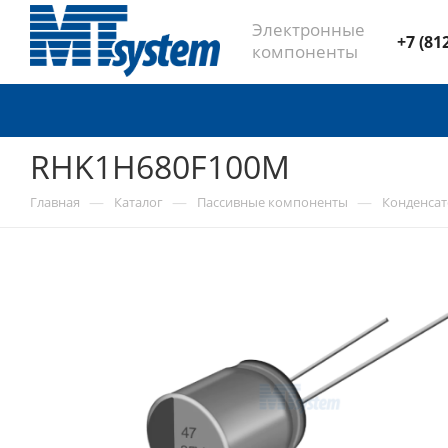
Электронные
+7 (81
компоненты
RHK1H680F100M
—
—
—
Главная
Каталог
Пассивные компоненты
Конденса