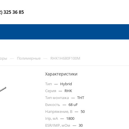
2) 325 36 85
—
—
торы
Полимерные
RHK1H680F100M
Характеристики
Тип
—
Hybrid
Серия
—
RHK
Тип монтажа
—
THT
Емкость
—
68 uF
Напряжение, В
—
50
Irip, мА
—
1800
ESR/IMP, мОм
—
30