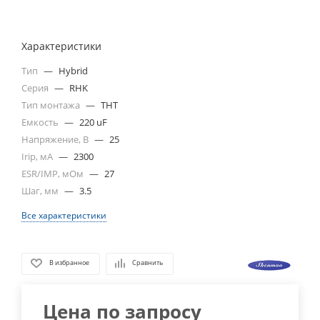
Характеристики
Тип
—
Hybrid
Серия
—
RHK
Тип монтажа
—
THT
Емкость
—
220 uF
Напряжение, В
—
25
Irip, мА
—
2300
ESR/IMP, мОм
—
27
Шаг, мм
—
3.5
Все характеристики
В избранное
Сравнить
Цена по запросу