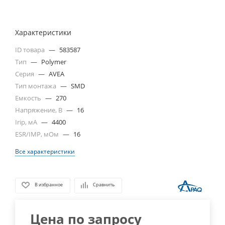
Характеристики
ID товара
—
583587
Тип
—
Polymer
Серия
—
AVEA
Тип монтажа
—
SMD
Емкость
—
270
Напряжение, В
—
16
Irip, мА
—
4400
ESR/IMP, мОм
—
16
Все характеристики
В избранное
Сравнить
Цена по запросу