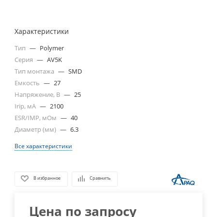
Характеристики
Тип
—
Polymer
Серия
—
AV5K
Тип монтажа
—
SMD
Емкость
—
27
Напряжение, В
—
25
Irip, мА
—
2100
ESR/IMP, мОм
—
40
Диаметр (мм)
—
6.3
Все характеристики
В избранное
Сравнить
Цена по запросу