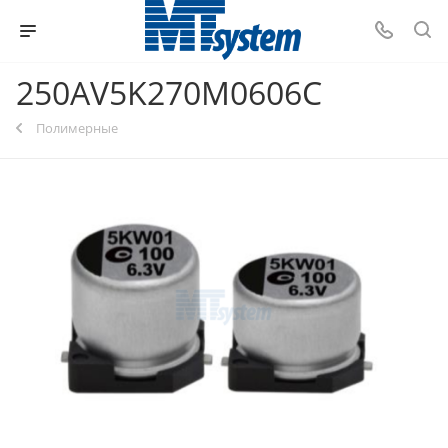
250AV5K270M0606C
Полимерные