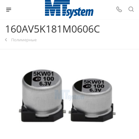
160AV5K181M0606C
Полимерные