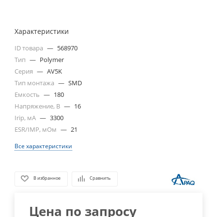
Характеристики
ID товара
—
568970
Тип
—
Polymer
Серия
—
AV5K
Тип монтажа
—
SMD
Емкость
—
180
Напряжение, В
—
16
Irip, мА
—
3300
ESR/IMP, мОм
—
21
Все характеристики
В избранное
Сравнить
Цена по запросу