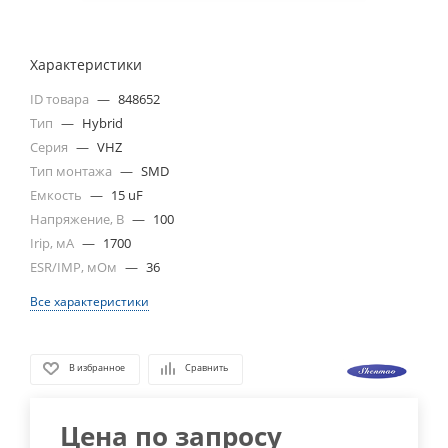
Характеристики
ID товара
—
848652
Тип
—
Hybrid
Серия
—
VHZ
Тип монтажа
—
SMD
Емкость
—
15 uF
Напряжение, В
—
100
Irip, мА
—
1700
ESR/IMP, мОм
—
36
Все характеристики
В избранное
Сравнить
Цена по запросу