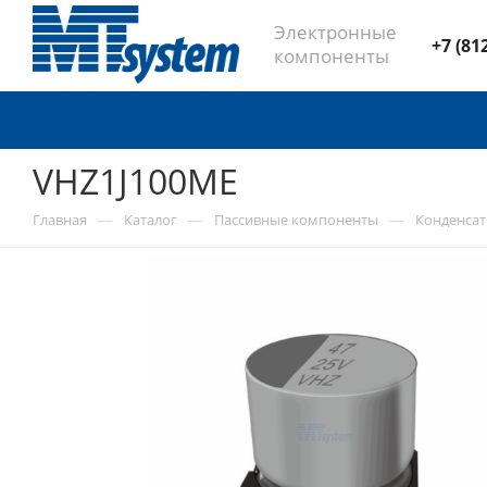
Электронные
+7 (81
компоненты
VHZ1J100ME
—
—
—
Главная
Каталог
Пассивные компоненты
Конденса