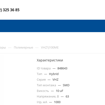
2) 325 36 85
—
—
торы
Полимерные
VHZ1J100ME
Характеристики
ID товара
—
848643
Тип
—
Hybrid
Серия
—
VHZ
Тип монтажа
—
SMD
Емкость
—
10 uF
Напряжение, В
—
63
Irip, мА
—
1000