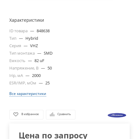
Характеристики
ID товара
—
848638
Тип
—
Hybrid
Серия
—
VHZ
Тип монтажа
—
SMD
Емкость
—
82 uF
Напряжение, В
—
50
Irip, мА
—
2000
ESR/IMP, мОм
—
25
Все характеристики
В избранное
Сравнить
Цена по запросу