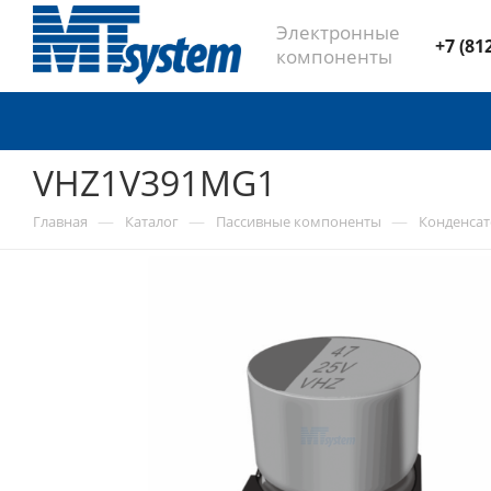
Электронные
+7 (81
компоненты
VHZ1V391MG1
—
—
—
Главная
Каталог
Пассивные компоненты
Конденса