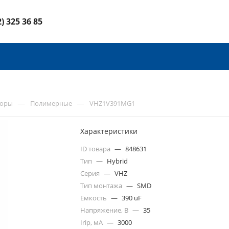
2) 325 36 85
—
—
торы
Полимерные
VHZ1V391MG1
Характеристики
ID товара
—
848631
Тип
—
Hybrid
Серия
—
VHZ
Тип монтажа
—
SMD
Емкость
—
390 uF
Напряжение, В
—
35
Irip, мА
—
3000