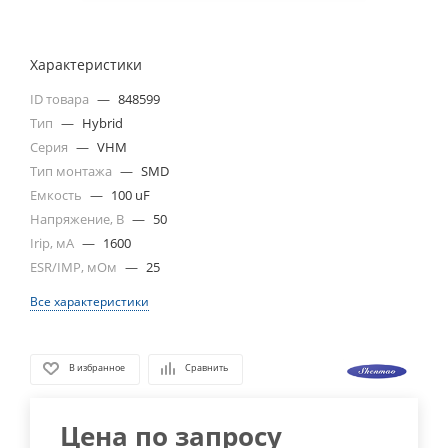
Характеристики
ID товара
—
848599
Тип
—
Hybrid
Серия
—
VHM
Тип монтажа
—
SMD
Емкость
—
100 uF
Напряжение, В
—
50
Irip, мА
—
1600
ESR/IMP, мОм
—
25
Все характеристики
В избранное
Сравнить
Цена по запросу