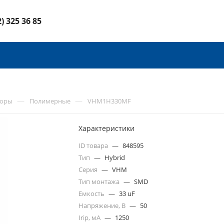
2) 325 36 85
—
—
торы
Полимерные
VHM1H330MF
Характеристики
ID товара
—
848595
Тип
—
Hybrid
Серия
—
VHM
Тип монтажа
—
SMD
Емкость
—
33 uF
Напряжение, В
—
50
Irip, мА
—
1250