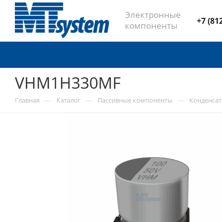
Электронные
+7 (81
компоненты
VHM1H330MF
—
—
—
Главная
Каталог
Пассивные компоненты
Конденса