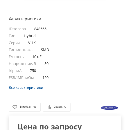
Характеристики
ID товара
—
848565
Тип
—
Hybrid
Серия
—
VHK
Тип монтажа
—
SMD
Емкость
—
10 uF
Напряжение, В
—
50
Irip, мА
—
750
ESR/IMP, мОм
—
120
Все характеристики
В избранное
Сравнить
Цена по запросу