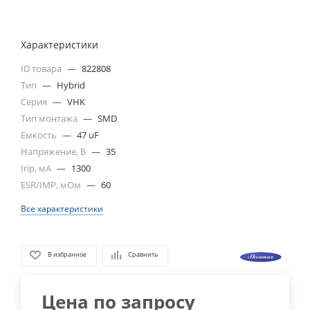
Характеристики
ID товара
—
822808
Тип
—
Hybrid
Серия
—
VHK
Тип монтажа
—
SMD
Емкость
—
47 uF
Напряжение, В
—
35
Irip, мА
—
1300
ESR/IMP, мОм
—
60
Все характеристики
В избранное
Сравнить
Цена по запросу