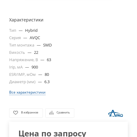
Характеристики
Тип
—
Hybrid
Серия
—
AVQC
Тип монтажа
—
SMD
Емкость
—
22
Напряжение, В
—
63
Irip, мА
—
900
ESR/IMP, мОм
—
80
Диаметр (мм)
—
6.3
Все характеристики
В избранное
Сравнить
Цена по запросу