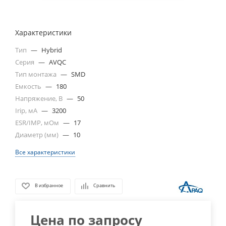
Характеристики
Тип
—
Hybrid
Серия
—
AVQC
Тип монтажа
—
SMD
Емкость
—
180
Напряжение, В
—
50
Irip, мА
—
3200
ESR/IMP, мОм
—
17
Диаметр (мм)
—
10
Все характеристики
В избранное
Сравнить
Цена по запросу